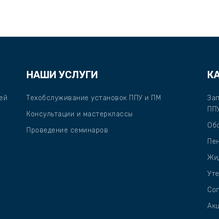
НАШИ УСЛУГИ
К
ей
Техобслуживание установок ППУ и ПМ
За
ПП
Консультации и мастерклассы
Об
Проведение семинаров
Пе
Жи
Уте
Со
Ак