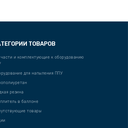
АТЕГОРИИ ТОВАРОВ
пчасти и комплектующие к оборудованию
У
орудование для напыления ППУ
нополиуретан
дкая резина
плитель в баллоне
путствующие товары
ции