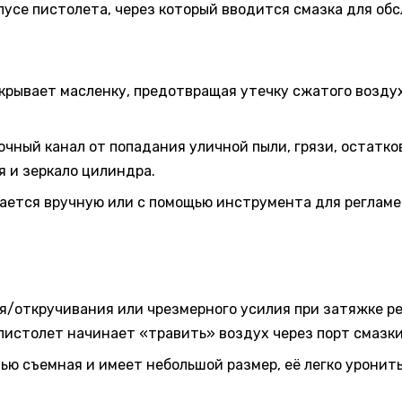
пусе пистолета, через который вводится смазка для об
акрывает масленку, предотвращая утечку сжатого возду
чный канал от попадания уличной пыли, грязи, остатко
 и зеркало цилиндра.
вается вручную или с помощью инструмента для регламе
ия/откручивания или чрезмерного усилия при затяжке ре
пистолет начинает «травить» воздух через порт смазки
ью съемная и имеет небольшой размер, её легко уронит