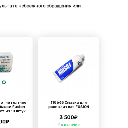
зультате небрежного обращения или
лотнительное
118665 Смазка для
бышки Fusion
распылителя FUSION
кт из 10 штук
3 500
₽
00
₽