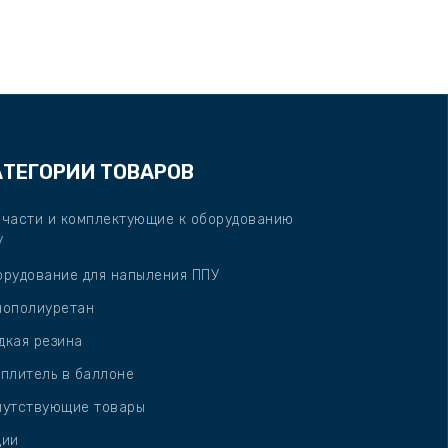
АТЕГОРИИ ТОВАРОВ
пчасти и комплектующие к оборудованию
У
орудование для напыления ППУ
нополиуретан
дкая резина
плитель в баллоне
путствующие товары
ции