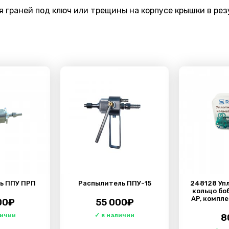
 граней под ключ или трещины на корпусе крышки в ре
ь ППУ ПРП
Распылитель ППУ-15
248128 Уп
кольцо бо
AP, компле
00
₽
55 000
₽
8