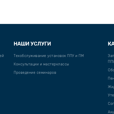
НАШИ УСЛУГИ
К
ей
Техобслуживание установок ППУ и ПМ
За
ПП
Консультации и мастерклассы
Об
Проведение семинаров
Пе
Жи
Уте
Со
Ак