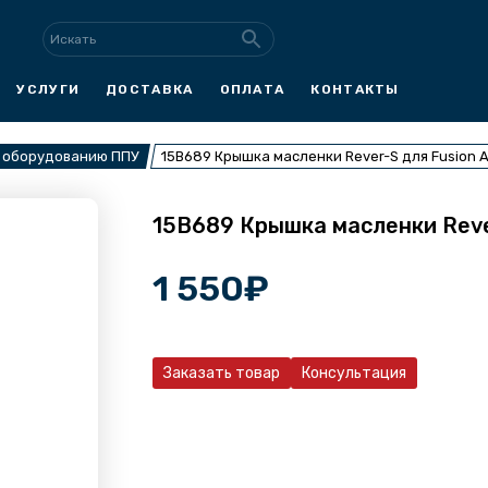
УСЛУГИ
ДОСТАВКА
ОПЛАТА
КОНТАКТЫ
к оборудованию ППУ
15B689 Крышка масленки Rever-S для Fusion 
15B689 Крышка масленки Reve
1 550
₽
Заказать товар
Консультация