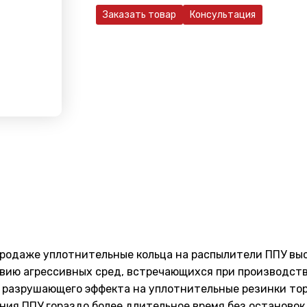
Заказать товар
Консультация
продаже уплотнительные кольца на распылители ППУ вы
вию агрессивных сред, встречающихся при производств
 разрушающего эффекта на уплотнительные резинки тор
ния ППУ гораздо более длительное время без остановок