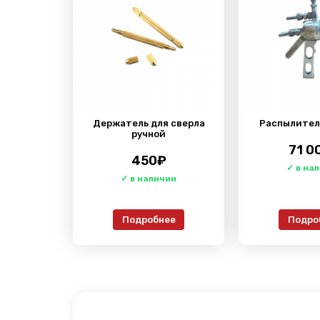
Держатель для сверла
Распылител
ручной
71 0
450
₽
Подробнее
Подро