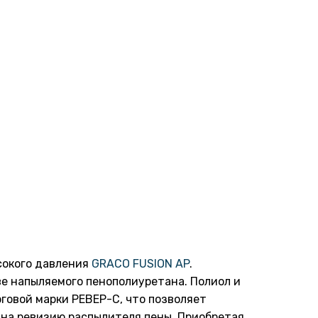
сокого давления
GRACO FUSION AP
.
е напыляемого пенополиуретана. Полиол и
говой марки РЕВЕР-С, что позволяет
 на ревизию распылителя пены. Приобретая