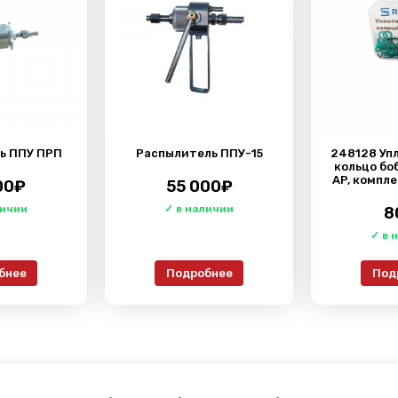
ь ППУ ПРП
Распылитель ППУ-15
248128 Уп
кольцо бо
AP, компле
00
₽
55 000
₽
8
бнее
Подробнее
Под