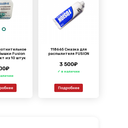
лотнительное
118665 Смазка для
бышки Fusion
распылителя FUSION
кт из 10 штук
3 500
₽
00
₽
робнее
Подробнее