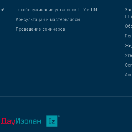
ей
Техобслуживание установок ППУ и ПМ
За
ПП
Консультации и мастерклассы
Об
Проведение семинаров
Пе
Жи
Уте
Со
Ак