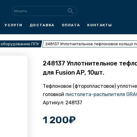
УСЛУГИ
ДОСТАВКА
ОПЛАТА
КОНТАКТЫ
к оборудованию ППУ
248137 Уплотнительное тефлоновое кольцо пе
248137 Уплотнительное тефл
для Fusion AP, 10шт.
Тефлоновое (фторопластовое) уплотн
головкой
пистолета-распылителя GRAC
Артикул: 248137
1 200
₽