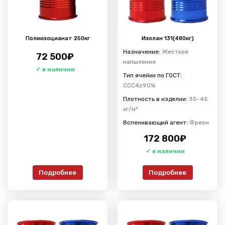
Полиизоцианат 250кг
Изолан 131(480кг)
Назначение:
Жесткое
72 500
₽
напыление
Тип ячейки по ГОСТ:
ССС4≥90%
Плотность в изделии:
35-45
кг/м³
Вспенивающий агент:
Фреон
172 800
₽
Подробнее
Подробнее