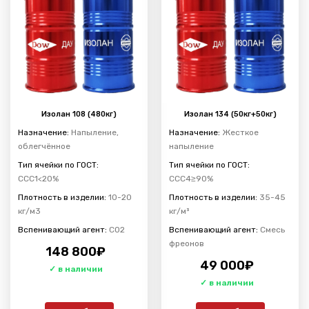
Изолан 108 (480кг)
Изолан 134 (50кг+50кг)
Назначение:
Напыление,
Назначение:
Жесткое
облегчённое
напыление
Тип ячейки по ГОСТ:
Тип ячейки по ГОСТ:
ССС1<20%
ССС4≥90%
Плотность в изделии:
10-20
Плотность в изделии:
35-45
кг/м3
кг/м³
Вспенивающий агент:
CO2
Вспенивающий агент:
Смесь
фреонов
148 800
₽
49 000
₽