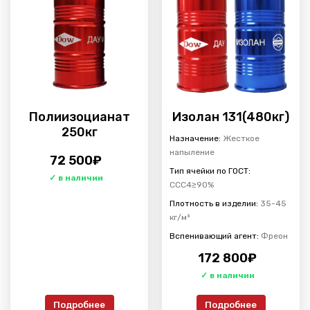
Полиизоцианат
Изолан 131(480кг)
250кг
Назначение:
Жесткое
напыление
72 500
₽
Тип ячейки по ГОСТ:
ССС4≥90%
Плотность в изделии:
35-45
кг/м³
Вспенивающий агент:
Фреон
172 800
₽
Подробнее
Подробнее