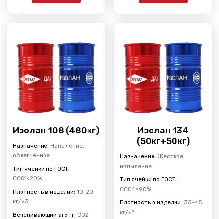
Изолан 108 (480кг)
Изолан 134
(50кг+50кг)
Назначение:
Напыление,
облегчённое
Назначение:
Жесткое
напыление
Тип ячейки по ГОСТ:
ССС1<20%
Тип ячейки по ГОСТ:
ССС4≥90%
Плотность в изделии:
10-20
кг/м3
Плотность в изделии:
35-45
кг/м³
Вспенивающий агент:
CO2