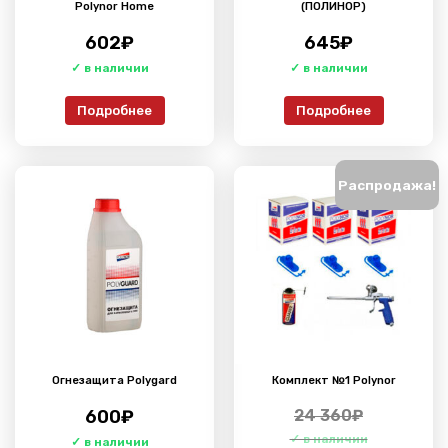
Polynor Home
(ПОЛИНОР)
602
₽
645
₽
Подробнее
Подробнее
Распродажа!
Огнезащита Polygard
Комплект №1 Polynor
600
₽
24 360
₽