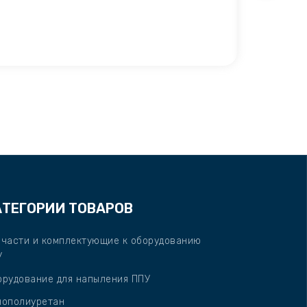
К
Менедж
АТЕГОРИИ ТОВАРОВ
пчасти и комплектующие к оборудованию
У
орудование для напыления ППУ
нополиуретан