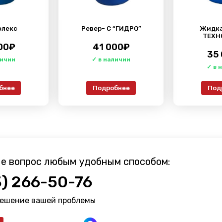
флекс
Ревер- С “ГИДРО”
Жидка
ТЕХН
00
₽
41 000
₽
35
бнее
Подробнее
Под
е вопрос любым удобным способом:
3) 266-50-76
решение вашей проблемы