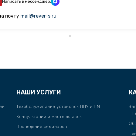
Написать в мессенджер:
на почту
mail@rever-s.ru
НАШИ УСЛУГИ
К
ей
Техобслуживание установок ППУ и ПМ
За
ПП
Консультации и мастерклассы
Об
Проведение семинаров
Пе