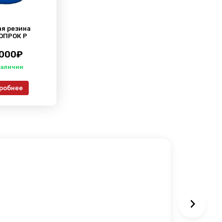
я резина
ОПРОК Р
 000
₽
робнее