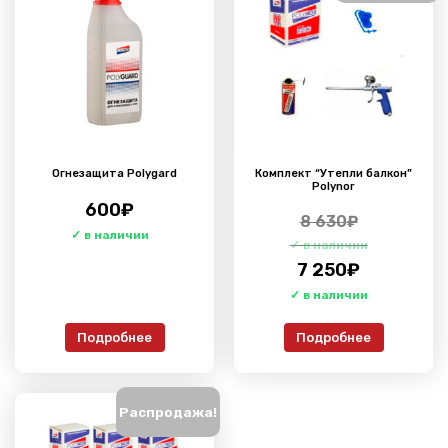
Огнезащита Polygard
Комплект “Утепли балкон”
Polynor
600
₽
8 630
₽
7 250
₽
Подробнее
Подробнее
Распродажа!