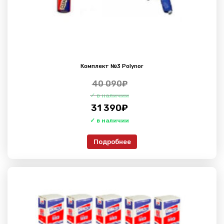
Комплект №3 Polynor
40 090
₽
31 390
₽
Подробнее