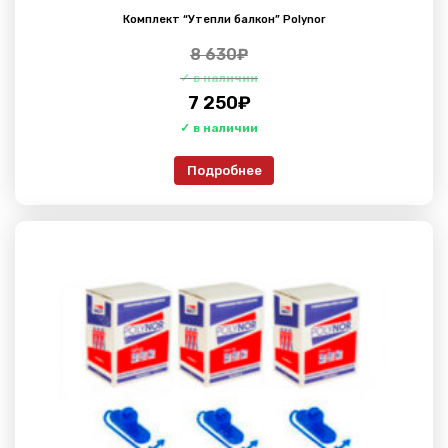
Комплект “Утепли балкон” Polynor
8 630
₽
7 250
₽
Подробнее