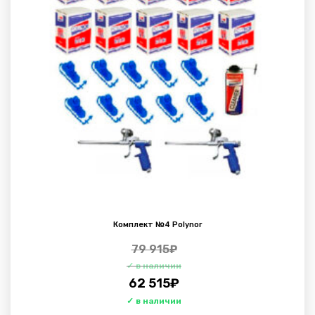
Комплект №4 Polynor
79 915
₽
62 515
₽